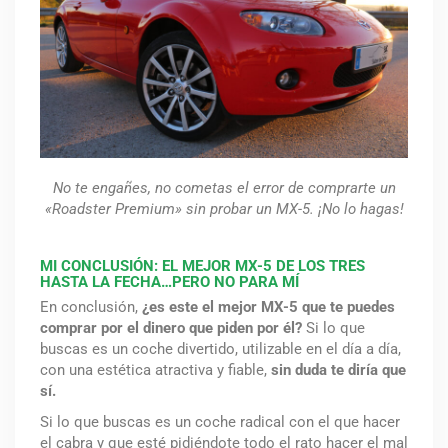
No te engañes, no cometas el error de comprarte un
«Roadster Premium» sin probar un MX-5. ¡No lo hagas!
MI CONCLUSIÓN: EL MEJOR MX-5 DE LOS TRES
HASTA LA FECHA…PERO NO PARA MÍ
En conclusión,
¿es este el mejor MX-5 que te puedes
comprar por el dinero que piden por él?
Si lo que
buscas es un coche divertido, utilizable en el día a día,
con una estética atractiva y fiable,
sin duda te diría que
sí.
Si lo que buscas es un coche radical con el que hacer
el cabra y que esté pidiéndote todo el rato hacer el mal