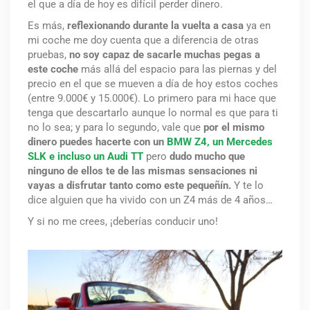
el que a día de hoy es difícil perder dinero.
Es más,
reflexionando durante la vuelta a casa
ya en
mi coche me doy cuenta que a diferencia de otras
pruebas,
no soy capaz de sacarle muchas pegas a
este coche
más allá del espacio para las piernas y del
precio en el que se mueven a día de hoy estos coches
(entre 9.000€ y 15.000€). Lo primero para mi hace que
tenga que descartarlo aunque lo normal es que para ti
no lo sea; y para lo segundo, v
ale que
por el mismo
dinero puedes hacerte con un
BMW Z4, un Mercedes
SLK e incluso un Audi TT
pero
dudo mucho que
ninguno de ellos te de las mismas sensaciones ni
vayas a disfrutar tanto como este pequeñín.
Y te lo
dice alguien que ha vivido con un Z4 más de 4 años…
Y si no me crees, ¡deberías conducir uno!