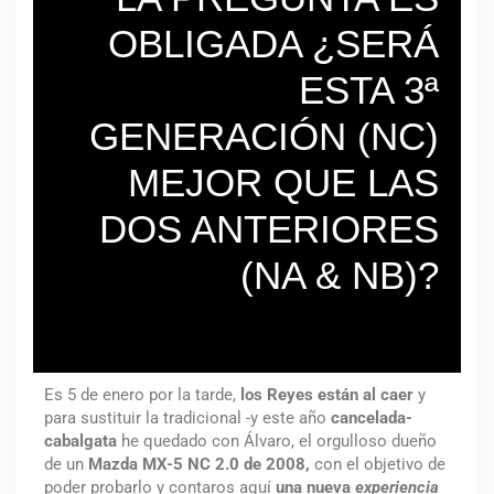
OBLIGADA ¿SERÁ
ESTA 3ª
GENERACIÓN (NC)
MEJOR QUE LAS
DOS ANTERIORES
(NA & NB)?
Es 5 de enero por la tarde,
los Reyes están al caer
y
para sustituir la tradicional -y este año
cancelada-
cabalgata
he quedado con Álvaro, el orgulloso dueño
de un
Mazda MX-5 NC 2.0 de 2008,
con el objetivo de
poder probarlo y contaros aquí
una nueva
experiencia