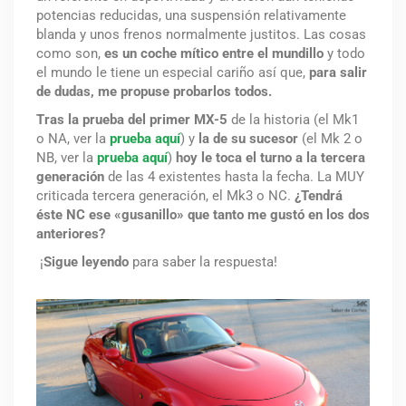
potencias reducidas
, una suspensión relativamente
blanda y unos frenos normalmente justitos. Las cosas
como son,
es un coche mítico entre el mundillo
y todo
el mundo le tiene un especial cariño así que,
para salir
de dudas, me propuse probarlos todos.
Tras la
prueba del primer MX-5
de la historia (el Mk1
o NA, ver la
prueba aquí
) y
la de su sucesor
(el Mk 2 o
NB, ver la
prueba aquí
)
hoy le toca el turno a la tercera
generación
de las 4 existentes hasta la fecha. La MUY
criticada tercera generación, el Mk3 o NC.
¿Tendrá
éste NC ese «gusanillo» que tanto me gustó en los dos
anteriores?
¡
Sigue ley
endo
para saber la respuesta!