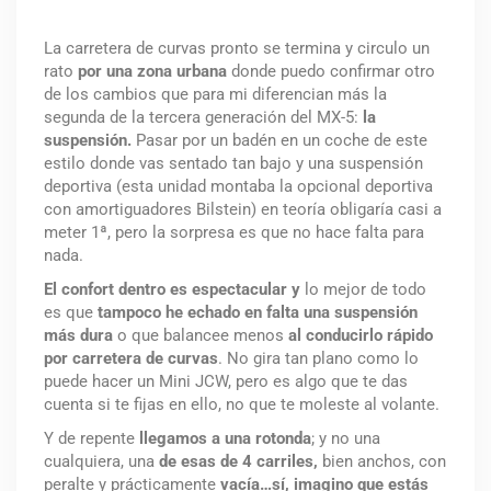
La carretera de curvas pronto se termina y circulo un
rato
por una zona urbana
donde puedo confirmar otro
de los cambios que para mi diferencian más la
segunda de la tercera generación del MX-5:
la
suspensión.
Pasar por un badén en un coche de este
estilo donde vas sentado tan bajo y una suspensión
deportiva (esta unidad montaba la opcional deportiva
con amortiguadores Bilstein) en teoría obligaría casi a
meter 1ª, pero la sorpresa es que no hace falta para
nada.
El confort dentro es espectacular y
lo mejor de todo
es que
tampoco he echado en falta una suspensión
más dura
o que balancee menos
al conducirlo rápido
por carretera de curvas
. No gira tan plano como lo
puede hacer un Mini JCW, pero es algo que te das
cuenta si te fijas en ello, no que te moleste al volante.
Y de repente
llegamos a una rotonda
; y no una
cualquiera, una
de esas de 4 carriles,
bien anchos, con
peralte y prácticamente
vacía…sí, imagino que estás