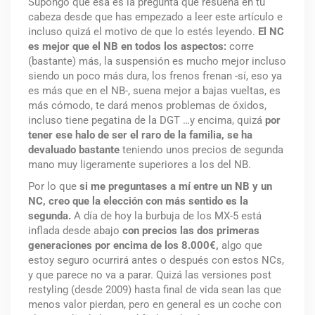
Supongo que esa es la pregunta que resuena en tu
cabeza desde que has empezado a leer este artículo e
incluso quizá el motivo de que lo estés leyendo.
El NC
es
mejor que el NB en todos los aspectos:
corre
(bastante) más, la suspensión es mucho mejor incluso
siendo un poco más dura, los frenos frenan -sí, eso ya
es más que en el NB-, suena mejor a bajas vueltas, es
más cómodo, te dará menos problemas de óxidos,
incluso tiene pegatina de la DGT …y encima, quizá
por
tener ese halo de ser el raro de la familia, se ha
devaluado bastante
teniendo unos precios de segunda
mano muy ligeramente superiores a los del NB.
Por lo que
si me preguntases a mí entre un NB y un
NC, creo que la elección con más sentido es la
segunda.
A día de hoy la burbuja de los MX-5 está
inflada desde abajo
con precios las dos primeras
generaciones por encima de los 8.000€,
algo que
estoy seguro ocurrirá antes o después con estos NCs,
y que parece no va a parar. Quizá las versiones post
restyling (desde 2009) hasta final de vida sean las que
menos valor pierdan, pero en general es un coche con