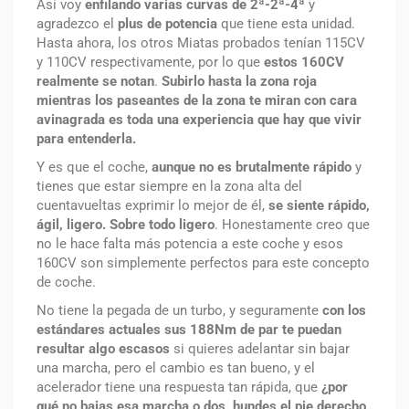
Así voy
enfilando varias curvas de 2ª-2ª-4ª
y
agradezco el
plus de potencia
que tiene esta unidad.
Hasta ahora, los otros Miatas probados tenían 115CV
y 110CV respectivamente, por lo que
estos 160CV
realmente se notan
.
Subirlo hasta la zona roja
mientras los paseantes de la zona te miran con cara
avinagrada es toda una experiencia que hay que vivir
para entenderla.
Y es que el coche,
aunque no es brutalmente rápido
y
tienes que estar siempre en la zona alta del
cuentavueltas exprimir lo mejor de él,
se siente rápido,
ágil, ligero. Sobre todo ligero
. Honestamente creo que
no le hace falta más potencia a este coche y esos
160CV son simplemente perfectos para este concepto
de coche.
No tiene la pegada de un turbo, y seguramente
con los
estándares actuales sus 188Nm de par te puedan
resultar algo escasos
si quieres adelantar sin bajar
una marcha, pero el cambio es tan bueno, y el
acelerador tiene una respuesta tan rápida, que
¿por
qué no bajas esa marcha o dos, hundes el pie derecho