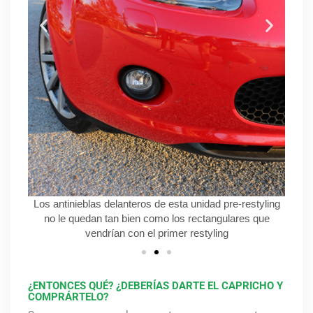
on un
Los antinieblas delanteros de esta unidad pre-restyling
Los 
para
no le quedan tan bien como los rectangulares que
esta 
vendrían con el primer restyling
mu
¿ENTONCES QUÉ? ¿DEBERÍAS DARTE EL CAPRICHO Y
COMPRÁRTELO?