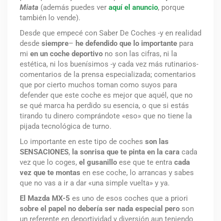
Miata
(además puedes ver
aquí el anuncio
, porque
también lo vende).
Desde que empecé con Saber De Coches -y en realidad
desde
siempre
–
he defendido
que lo importante
para
mi
en un coche deportivo
no son las cifras, ni la
estética, ni los buenísimos -y cada vez más rutinarios-
comentarios de la prensa especializada; comentarios
que por cierto muchos toman como suyos para
defender que este coche es mejor que aquél, que no
se qué marca ha perdido su esencia, o que si estás
tirando tu dinero comprándote «eso» que no tiene la
pijada tecnológica de turno.
Lo importante en este tipo de coches
son las
SENSACIONES
,
la sonrisa que te pinta en la cara
cada
vez que lo coges,
el gusanillo
ese que te entra
cada
vez que te montas
en ese coche, lo arrancas y sabes
que no vas a ir a dar «una simple vuelta» y ya.
El Mazda MX-5
es uno de esos coches que
a priori
sobre el papel no debería ser nada especial
pero
son
un referente en deportividad y diversión aun teniendo